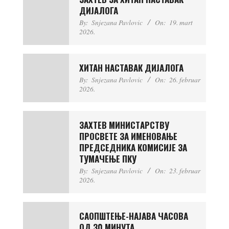
ДИЈАЛОГА
By:
Snjezana Pavlovic
On:
19. mart
2026.
ХИТАН НАСТАВАК ДИЈАЛОГА
By:
Snjezana Pavlovic
On:
26. februar
2026.
ЗАХТЕВ МИНИСТAРСTВУ
ПРОСВЕТЕ ЗА ИМЕНОВАЊЕ
ПРЕДСЕДНИКА КОМИСИЈЕ ЗА
ТУМАЧЕЊЕ ПКУ
By:
Snjezana Pavlovic
On:
23. februar
2026.
САОПШТЕЊЕ-НАЈАВА ЧАСОВА
ОД 30 МИНУТА