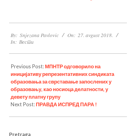
2018-
08-
By:
Snjezana Pavlovic
On:
27. avgust 2018.
In:
Вести
27
Previous Post:
МПНТР одговорило на
иницијативу репрезентативних синдиката
образовања за сврставање запослених у
образовању, као носиоца делатности, у
девету платну групу
Next Post:
ПРАВДА ИСПРЕД ПАРА !
Pretraga