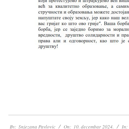
2024-
12-
By:
Snjezana Pavlovic
On:
10. decembar 2024.
In: