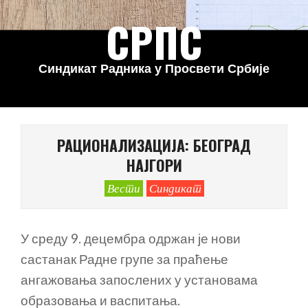
Skip
СРПС
to
content
Синдикат Радника у Просвети Србије
Primary
Navigation
РАЦИОНАЛИЗАЦИЈА: БЕОГРАД
Menu
НАЈГОРИ
Вести
Синдикат
У среду 9. децембра одржан је нови
састанак Радне групе за праћење
ангажовања запослених у установама
образовања и васпитања.