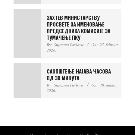
ЗАХТЕВ МИНИСТAРСTВУ
ПРОСВЕТЕ ЗА ИМЕНОВАЊЕ
ПРЕДСЕДНИКА КОМИСИЈЕ ЗА
ТУМАЧЕЊЕ ПКУ
By:
Snjezana Pavlovic
On:
23. februar
2026.
САОПШТЕЊЕ-НАЈАВА ЧАСОВА
ОД 30 МИНУТА
By:
Snjezana Pavlovic
On:
30. januar
2026.
Designed using
Unos
. Powered by
WordPress
.