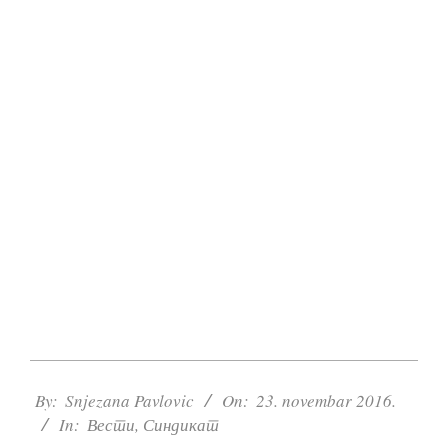
2016-
11-
By:
Snjezana Pavlovic
On:
23. novembar 2016.
23
In:
Вести
,
Синдикат