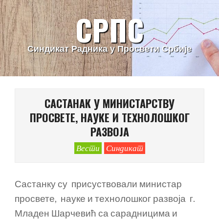
Skip
СРПС
to
content
Синдикат Радника у Просвети Србије
Primary
Navigation
САСТАНАК У МИНИСТАРСТВУ
Menu
ПРОСВЕТЕ, НАУКЕ И ТЕХНОЛОШКОГ
РАЗВОЈА
Вести
Синдикат
Састанку су присуствовали министар
просвете, науке и технолошког развоја г.
Младен Шарчевић са сарадницима и